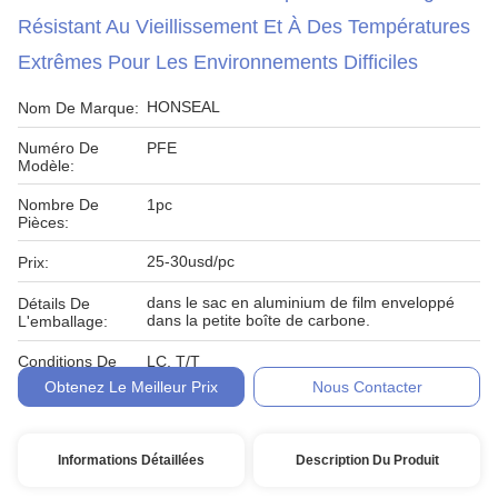
Résistant Au Vieillissement Et À Des Températures
Extrêmes Pour Les Environnements Difficiles
HONSEAL
Nom De Marque:
Numéro De
PFE
Modèle:
Nombre De
1pc
Pièces:
25-30usd/pc
Prix:
dans le sac en aluminium de film enveloppé
Détails De
dans la petite boîte de carbone.
L'emballage:
Conditions De
LC, T/T
Paiement:
Obtenez Le Meilleur Prix
Nous Contacter
Informations Détaillées
Description Du Produit