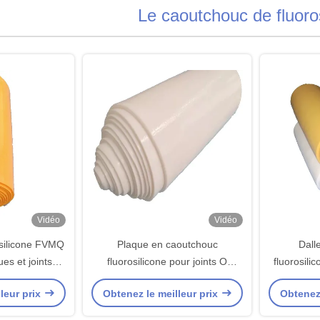
Le caoutchouc de fluoro
Vidéo
Vidéo
silicone FVMQ
Plaque en caoutchouc
Dall
ues et joints
fluorosilicone pour joints O
fluorosili
stant à l'huile
résistant aux températures
toriques,
leur prix
Obtenez le meilleur prix
Obtenez 
élevées
div