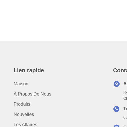
Lien rapide
Cont
Maison
A
R
À Propos De Nous
C
Produits
T
Nouvelles
8
Les Affaires