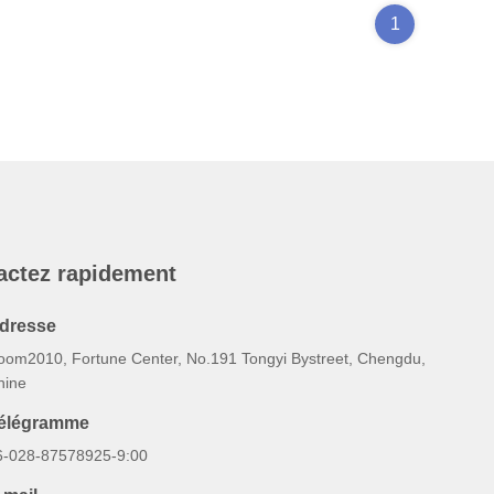
1
actez rapidement
dresse
oom2010, Fortune Center, No.191 Tongyi Bystreet, Chengdu,
hine
élégramme
6-028-87578925-9:00