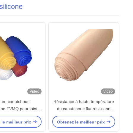
silicone
Vidéo
Vidéo
e en caoutchouc
Résistance à haute température
cone FVMQ pour joints
du caoutchouc fluorosilicone
 joints d'étanchéité,
FVMQ
le meilleur prix
Obtenez le meilleur prix
erses couleurs