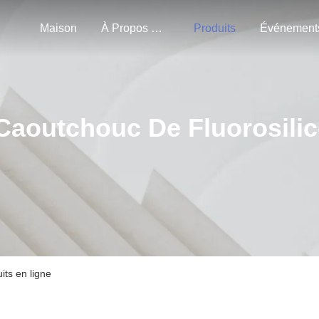
Maison
À Propos De Nous
Produits
Événement
Caoutchouc De Fluorosili
its en ligne