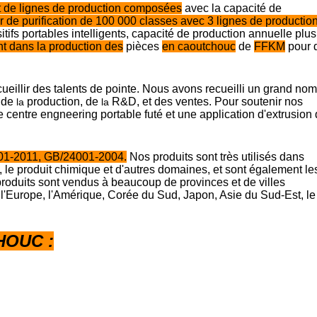
 de lignes de production composées
avec la capacité de
er de purification de 100 000 classes avec 3 lignes de productio
ifs portables intelligents, capacité de production annuelle plus
ant dans la production des
pièces
en caoutchouc
de
FFKM
pour 
cueillir des talents de pointe. Nous avons recueilli un grand no
 de
production, de
R&D, et des ventes. Pour soutenir nos
la
la
 centre engneering portable futé et une application d'extrusion
001-2011, GB/24001-2004.
Nos produits sont très utilisés dans
e, le produit chimique et d'autres domaines, et sont également le
produits sont vendus à beaucoup de provinces et de villes
 l'Europe, l'Amérique, Corée du Sud, Japon, Asie du Sud-Est, le
HOUC :