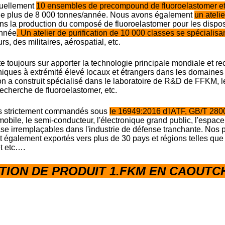
uellement
10 ensembles de precompound de fluoroelastomer et
ale plus de 8 000 tonnes/année. Nous avons également
un ateli
ns la production du composé de fluoroelastomer pour les disposit
année
. Un atelier de purification de 10 000 classes se spécialis
s, des militaires, aérospatial, etc.
 toujours sur apporter la technologie principale mondiale et re
niques à extrémité élevé locaux et étrangers dans les domaines
n a construit spécialisé dans le laboratoire de R&D de FFKM, le
recherche de fluoroelastomer, etc.
 strictement commandés sous
le 16949:2016 d'IATF, GB/T 28
omobile, le semi-conducteur, l'électronique grand public, l'espac
se irremplaçables dans l'industrie de défense tranchante. Nos 
 également exportés vers plus de 30 pays et régions telles que
t etc….
TION DE PRODUIT 1.FKM EN CAOUTC