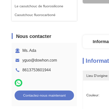
Le caoutchouc de fluorosilicone
Caoutchouc fluorocarboné
Nous contacter
Informa
Ms. Ada
Informat
yguo@dowhon.com
8613753601944
Lieu D'origine:
Couleur:
Contactez-nous maintenant