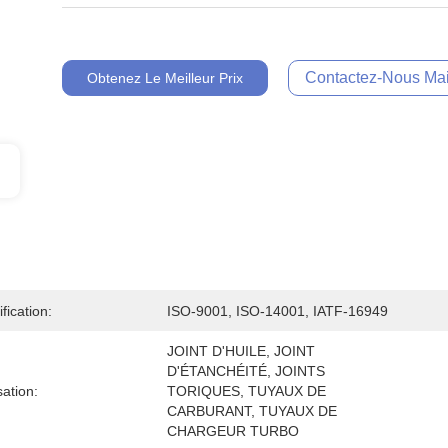
Contactez-Nous Mai
Obtenez Le Meilleur Prix
ification:
ISO-9001, ISO-14001, IATF-16949
JOINT D'HUILE, JOINT 
D'ÉTANCHÉITÉ, JOINTS 
isation:
TORIQUES, TUYAUX DE 
CARBURANT, TUYAUX DE 
CHARGEUR TURBO