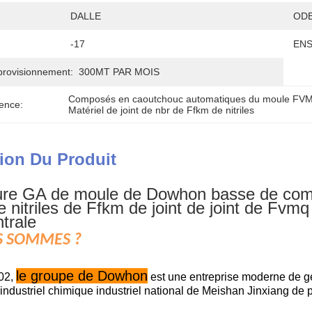
DALLE
ODE
-17
ENS
provisionnement:
300MT PAR MOIS
Composés en caoutchouc automatiques du moule FV
ence:
Matériel de joint de nbr de Ffkm de nitriles
ion Du Produit
re GA de moule de Dowhon basse de compr
e nitriles de Ffkm de joint de joint de Fv
ntrale
 SOMMES ?
le groupe de Dowhon
02,
est une entreprise moderne de ges
industriel chimique industriel national de Meishan Jinxiang de