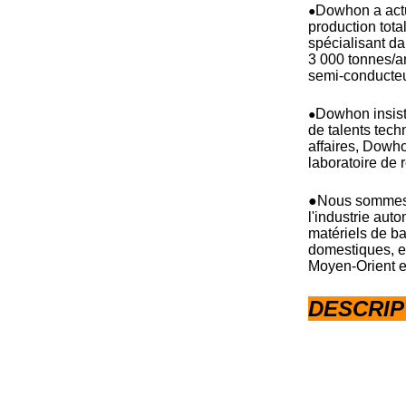
Dowhon a act
●
production tot
spécialisant da
3 000 tonnes/
semi-conducteur
Dowhon insiste
●
de talents tech
affaires, Dowho
laboratoire de 
●Nous sommes
l'industrie aut
matériels de ba
domestiques, et
Moyen-Orient e
DESCRIP