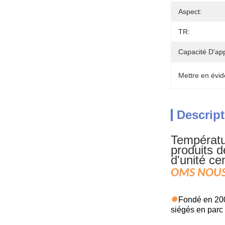
Aspect:
TR:
Capacité D'ap
Mettre en évid
Descript
Températu
produits d
d'unité ce
OMS NOUS
●
Fondé en 20
siégés en parc 