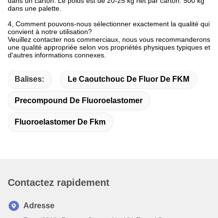
3Quel est votre colis?
En général, les marchandises sont emballées avec du film PE
dans un carton. Le poids est de 20-25 kg net par carton. 500 kg
dans une palette.
4, Comment pouvons-nous sélectionner exactement la qualité qui
convient à notre utilisation?
Veuillez contacter nos commerciaux, nous vous recommanderons
une qualité appropriée selon vos propriétés physiques typiques et
d'autres informations connexes.
Balises:
Le Caoutchouc De Fluor De FKM
Precompound De Fluoroelastomer
Fluoroelastomer De Fkm
Contactez rapidement