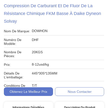
Compression De Carburant Et De Fluor De La
Résistance Chimique FKM Basse À Daike Dyneon
Solvay
DOWHON
Nom De Marque:
Numéro De
DHF
Modèle:
Nombre De
20KGS
Pièces:
8-12usd/kg
Prix:
Détails De
445*305*135MM
L'emballage:
Conditions De
T/T
Paiement:
Obtenez Le Meilleur Prix
Nous Contacter
Informations Détaillées
Description Du Produit