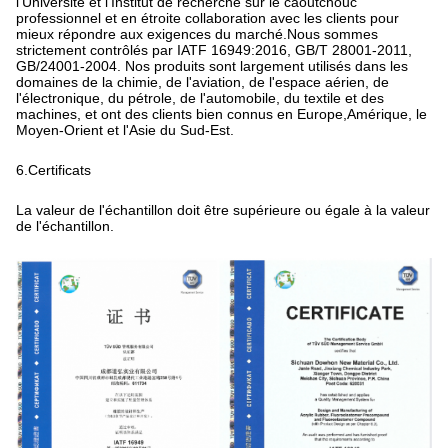
développement!Nous faisons des efforts sur le développement de
nouveaux matériaux pour répondre aux demandes des clients
sur les marchés nationaux et étrangers, Co-innovation avec
l'Université et l'Institut de recherche sur le caoutchouc
professionnel et en étroite collaboration avec les clients pour
mieux répondre aux exigences du marché.Nous sommes
strictement contrôlés par IATF 16949:2016, GB/T 28001-2011,
GB/24001-2004. Nos produits sont largement utilisés dans les
domaines de la chimie, de l'aviation, de l'espace aérien, de
l'électronique, du pétrole, de l'automobile, du textile et des
machines, et ont des clients bien connus en Europe,Amérique, le
Moyen-Orient et l'Asie du Sud-Est.
6.Certificats
La valeur de l'échantillon doit être supérieure ou égale à la valeur
de l'échantillon.