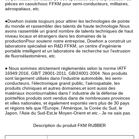
pièces en caoutchouc FFKM pour semi-conducteurs, militaires,
aérospatiaux, etc.
●Dowhon insiste toujours pour attirer les technologies de pointe
du monde et rassembler des talents de haute technologie.Nous
avons rassemblé un grand nombre de talents techniques de haut
niveau locaux et étrangers dans les domaines de la
productionPour soutenir notre entreprise, Dowhon a construit un
laboratoire spécialisé en R&D FFKM, un centre d'ingénierie
portable intelligent et un laboratoire de recherche sur l'extrusion
de fluoroélastomères, etc.
● Nous sommes strictement réglementés selon la norme IATF
16949:2016, GB/T 28001-2011, GB/24001-2004. Nos produits
sont largement utilisés dans l'industrie automobile, les semi-
conducteurs, l'électronique grand public, l'aérospatiale, les
produits chimiques et autres domaines,et sont aussi des
matériaux incontournables dans l' industrie de la défense de
pointeNos produits sont vendus dans de nombreuses provinces
et villes nationales, et également exportés vers plus de 30 pays
et régions tels que l'Europe, l'Amérique, la Corée du Sud, le
Japon, l'Asie du Sud-Est,le Moyen-Orient et etc.- Je ne sais pas.
Description du produit FKM RUBBER