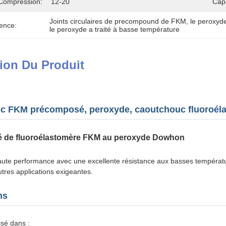
Compression:
12-20
Cap
Joints circulaires de precompound de FKM
, 
le peroxyd
ence:
le peroxyde a traité à basse température
ion Du Produit
c FKM précomposé, peroxyde, caoutchouc fluoroéla
 de fluoroélastomère FKM au peroxyde Dowhon
te performance avec une excellente résistance aux basses température
utres applications exigeantes.
ns
isé dans :