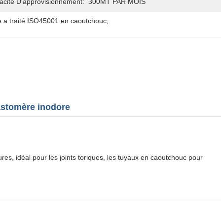
acité D'approvisionnement:
300MT PAR MOIS
e a traité ISO45001 en caoutchouc
, 
stomère inodore
s, idéal pour les joints toriques, les tuyaux en caoutchouc pour