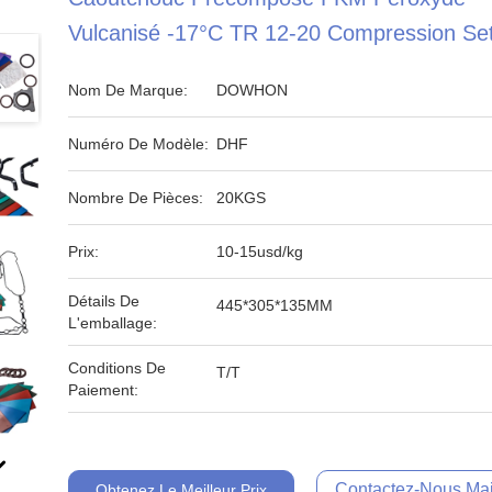
Vulcanisé -17°C TR 12-20 Compression Se
Nom De Marque:
DOWHON
Numéro De Modèle:
DHF
Nombre De Pièces:
20KGS
Prix:
10-15usd/kg
Détails De
445*305*135MM
L'emballage:
Conditions De
T/T
Paiement:
Contactez-Nous Mai
Obtenez Le Meilleur Prix