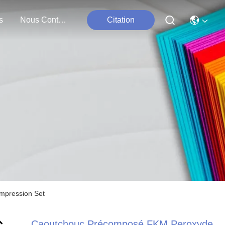
s
Nous Contacter
Citation
mpression Set
Caoutchouc Précomposé FKM Peroxyde