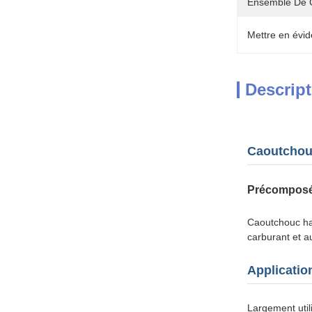
Ensemble De 
Mettre en évid
Descript
Caoutchou
Précomposé
Caoutchouc hau
carburant et a
Applicatio
Largement util