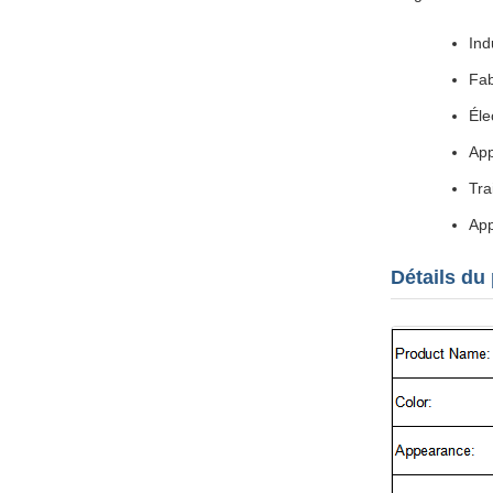
Ind
Fab
Éle
App
Tra
App
Détails du