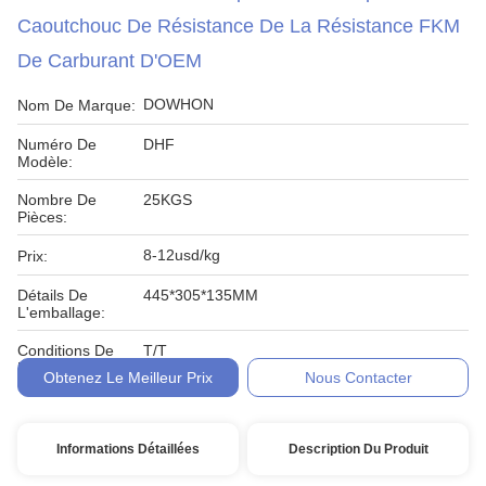
Caoutchouc De Résistance De La Résistance FKM
De Carburant D'OEM
DOWHON
Nom De Marque:
Numéro De
DHF
Modèle:
Nombre De
25KGS
Pièces:
8-12usd/kg
Prix:
Détails De
445*305*135MM
L'emballage:
Conditions De
T/T
Paiement:
Obtenez Le Meilleur Prix
Nous Contacter
Informations Détaillées
Description Du Produit