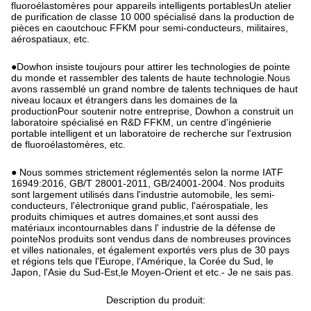
fluoroélastomères pour appareils intelligents portablesUn atelier
de purification de classe 10 000 spécialisé dans la production de
pièces en caoutchouc FFKM pour semi-conducteurs, militaires,
aérospatiaux, etc.
●Dowhon insiste toujours pour attirer les technologies de pointe
du monde et rassembler des talents de haute technologie.Nous
avons rassemblé un grand nombre de talents techniques de haut
niveau locaux et étrangers dans les domaines de la
productionPour soutenir notre entreprise, Dowhon a construit un
laboratoire spécialisé en R&D FFKM, un centre d'ingénierie
portable intelligent et un laboratoire de recherche sur l'extrusion
de fluoroélastomères, etc.
● Nous sommes strictement réglementés selon la norme IATF
16949:2016, GB/T 28001-2011, GB/24001-2004. Nos produits
sont largement utilisés dans l'industrie automobile, les semi-
conducteurs, l'électronique grand public, l'aérospatiale, les
produits chimiques et autres domaines,et sont aussi des
matériaux incontournables dans l' industrie de la défense de
pointeNos produits sont vendus dans de nombreuses provinces
et villes nationales, et également exportés vers plus de 30 pays
et régions tels que l'Europe, l'Amérique, la Corée du Sud, le
Japon, l'Asie du Sud-Est,le Moyen-Orient et etc.- Je ne sais pas.
Description du produit: