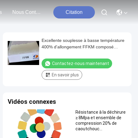
s
Nous Contacter
Citation
Excellente souplesse à basse température
400% d'allongement FFKM composé
FFKM gomme
Contactez-nous maintenant
En savoir plus
Vidéos connexes
Résistance à la déchirure
≥ 8Mpa et ensemble de
compression 20% de
caoutchouc
fluoropolymère pour