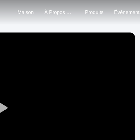
Maison
À Propos De Nous
Produits
Événement
Play
Video