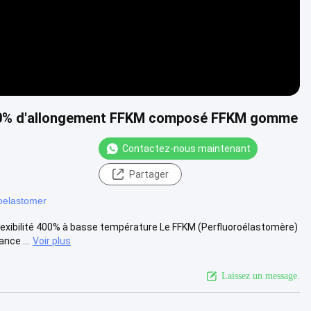
400% d'allongement FFKM composé FFKM gomme
Contactez-nous maintenant
Partager
oelastomer
xibilité 400% à basse température Le FFKM (Perfluoroélastomère)
nce ...
Voir plus
Laissez un message.