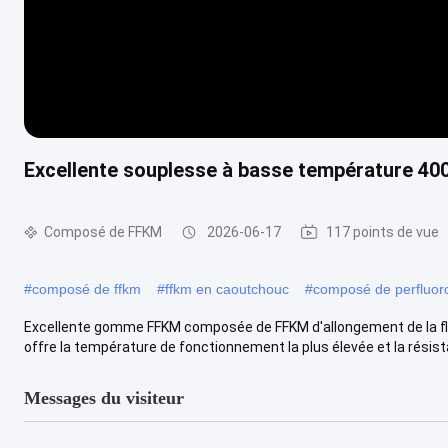
Excellente souplesse à basse température 
Composé de FFKM
2026-06-17
117 points de vue
#
composé de ffkm
#
ffkm en caoutchouc
#
composé de perfluor
Excellente gomme FFKM composée de FFKM d'allongement de la fle
offre la température de fonctionnement la plus élevée et la résista
Messages du visiteur