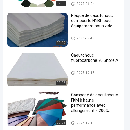
l'industrie automobile
Le caoutchouc de fluor de FKM
02:05
2025-06-04
Plaque de caoutchouc
composite HNBR pour
équipement sous vide
Composé HNBR
2025-07-18
00:32
Caoutchouc
fluorocarboné 70 Shore A
Fluoroelastomer en caoutchou
2025-12-15
c
02:58
Composé de caoutchouc
FKM à haute
performance avec
allongement > 200%,
résistance à la déchirure
et liaison au métal
Composé en caoutchouc de F
00:09
2025-12-19
KM