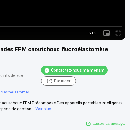
Auto
Picture-
Fullscre
in-
Picture
rades FPM caoutchouc fluoroélastomère
Contactez-nous maintenant
oints de vue
Partager
 fluoroelastomer
caoutchouc FPM Précomposé Des appareils portables intelligents
ise de gestion...
Voir plus
Laissez un message.