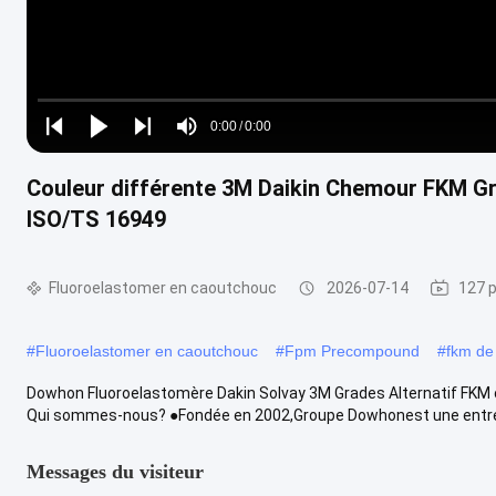
Loaded
:
0%
0:00
/
0:00
Play
Play
Play
Mute
Current
Duration
next
next
Couleur différente 3M Daikin Chemour FKM G
Time
ISO/TS 16949
Fluoroelastomer en caoutchouc
2026-07-14
127 p
#
Fluoroelastomer en caoutchouc
#
Fpm Precompound
#
fkm de
Dowhon Fluoroelastomère Dakin Solvay 3M Grades Alternatif FKM 
Qui sommes-nous? ●Fondée en 2002,Groupe Dowhonest une entrepr
Messages du visiteur