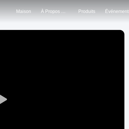
Maison
À Propos De Nous
Produits
Événement
Play
Video