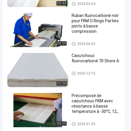
Fluoroelastomer en caoutchou
00:44
2025-03-24
c
Ruban fluorocarboné noir
pour FKM O Rings Parties
joints à basse
compression
en
Fluoroelastomer en caoutchou
00:29
2025-06-03
c
Caoutchouc
fluorocarboné 70 Shore A
Fluoroelastomer en caoutchou
2025-12-15
c
02:58
Précomposé de
caoutchouc FKM avec
résistance à basse
température à -30°C, 12,0
Mpa 100% de modulus et
excellente résistance à
FKM Precompound en caoutch
00:25
2026-01-29
l'huile pour les systèmes
ouc