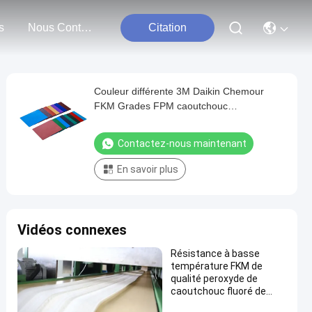
s
Nous Contacter
Citation
Couleur différente 3M Daikin Chemour
FKM Grades FPM caoutchouc
fluoroélastomère ISO/TS 16949
Contactez-nous maintenant
En savoir plus
Vidéos connexes
Résistance à basse
température FKM de
qualité peroxyde de
caoutchouc fluoré de
carbone