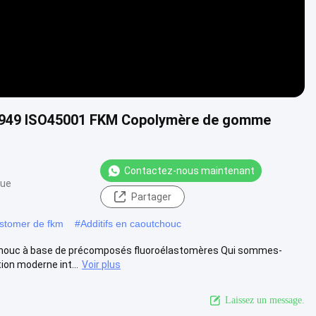
16949 ISO45001 FKM Copolymère de gomme
Contactez-nous maintenant
vue
Partager
stomer de fkm
#
Additifs en caoutchouc
utchouc à base de précomposés fluoroélastomères Qui sommes-
on moderne int...
Voir plus
Laissez un message.