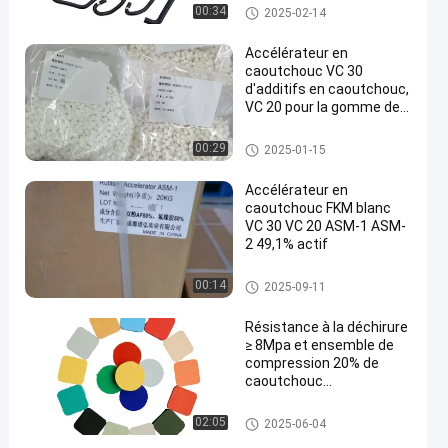
Fluoroelastomer en caoutchou
00:34
2025-02-14
c
Accélérateur en
caoutchouc VC 30
d'additifs en caoutchouc,
VC 20 pour la gomme de
Fkm Precompound
Fluoroelastomer
Additifs en caoutchouc
00:29
2025-01-15
Accélérateur en
caoutchouc FKM blanc
VC 30 VC 20 ASM-1 ASM-
2 49,1% actif
Additifs en caoutchouc
00:14
2025-09-11
Résistance à la déchirure
≥ 8Mpa et ensemble de
compression 20% de
caoutchouc
fluoropolymère pour
l'industrie automobile
Le caoutchouc de fluor de FKM
02:05
2025-06-04