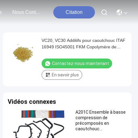
s
Nous Contacter
Citation
VC20, VC30 Additifs pour caoutchouc ITAF
16949 ISO45001 FKM Copolymère de
gomme brute de caoutchouc
Contactez-nous maintenant
En savoir plus
Vidéos connexes
A201C Ensemble à basse
compression de
précomposés en
caoutchouc
fluorélastomère FPM