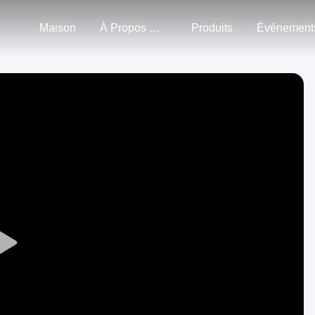
Maison
À Propos De Nous
Produits
Événement
Play
Video