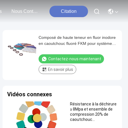
s
Nous Contacter
Citation
Composé de haute teneur en fluor inodore
en caoutchouc fluoré FKM pour système
de turbocompresseur
Contactez-nous maintenant
En savoir plus
Vidéos connexes
Résistance à la déchirure
≥ 8Mpa et ensemble de
compression 20% de
caoutchouc
fluoropolymère pour