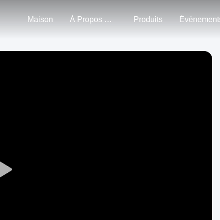
Maison
À Propos De Nous
Produits
Événement
Play
Video