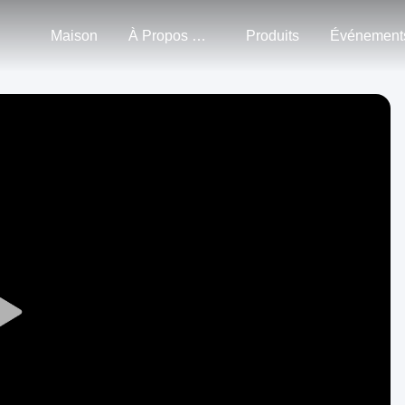
Maison
À Propos De Nous
Produits
Événement
Play
Video