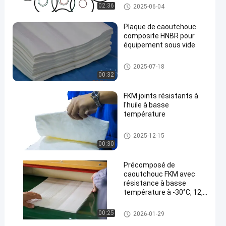
Le caoutchouc de fluor de FKM
02:36
2025-06-04
Plaque de caoutchouc
composite HNBR pour
équipement sous vide
Composé HNBR
2025-07-18
00:32
FKM joints résistants à
l'huile à basse
température
Basse température de FKM
2025-12-15
00:30
Précomposé de
caoutchouc FKM avec
résistance à basse
température à -30°C, 12,0
Mpa 100% de modulus et
excellente résistance à
FKM Precompound en caoutch
00:25
2026-01-29
l'huile pour les systèmes
ouc