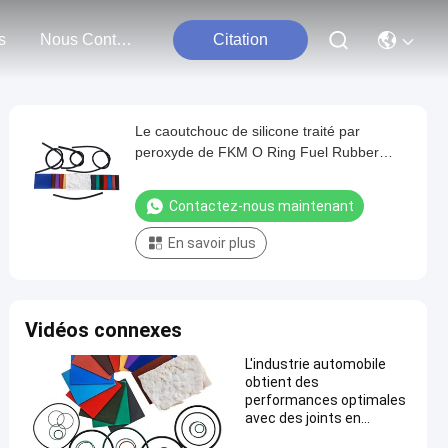
s
Nous Contacter
Citation
Le caoutchouc de silicone traité par
peroxyde de FKM O Ring Fuel Rubber
Hose ISO14001 IATF16949
Contactez-nous maintenant
En savoir plus
Vidéos connexes
L'industrie automobile
obtient des
performances optimales
avec des joints en
caoutchouc fluoré