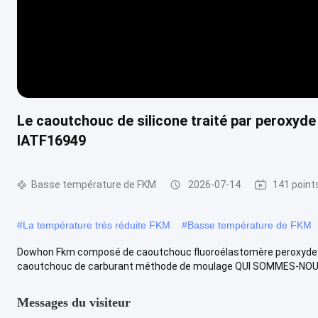
Le caoutchouc de silicone traité par peroxyd
IATF16949
Basse température de FKM
2026-07-14
141 point
#
La température très réduite FKM
#
Basse température de FKM
Dowhon Fkm composé de caoutchouc fluoroélastomère peroxyde r
caoutchouc de carburant méthode de moulage QUI SOMMES-NOUS ?
Messages du visiteur