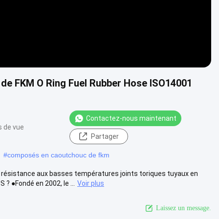
e de FKM O Ring Fuel Rubber Hose ISO14001
Contactez-nous maintenant
s de vue
Partager
#
composés en caoutchouc de fkm
ésistance aux basses températures joints toriques tuyaux en
 ●Fondé en 2002, le ...
Voir plus
Laissez un message.