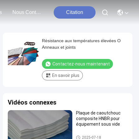
s
Nous Contacter
Citation
Résistance aux températures élevées O
Anneaux et joints
Contactez-nous maintenant
En savoir plus
Vidéos connexes
Plaque de caoutchouc
composite HNBR pour
équipement sous vide
Composé HNBR
2025-07-18