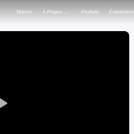
Maison
À Propos De Nous
Produits
Événement
Play
Video