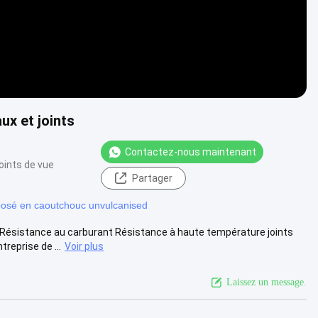
x et joints
Contactez-nous maintenant
oints de vue
Partager
osé en caoutchouc unvulcanised
ésistance au carburant Résistance à haute température joints
eprise de ...
Voir plus
Laissez un message.