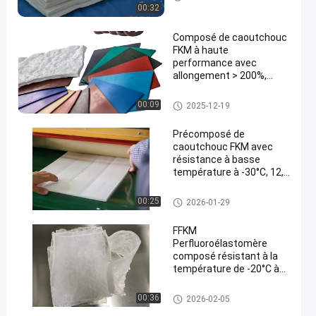
00:32
Composé de caoutchouc
FKM à haute
performance avec
allongement > 200%,
résistance à la déchirure
et liaison au métal
Composé en caoutchouc de F
00:09
2025-12-19
KM
Précomposé de
caoutchouc FKM avec
résistance à basse
température à -30°C, 12,0
Mpa 100% de modulus et
excellente résistance à
FKM Precompound en caoutch
00:25
2026-01-29
l'huile pour les systèmes
ouc
de carburant automobile
FFKM
Perfluoroélastomère
composé résistant à la
température de -20°C à
315°C, excellent résistant
à l'huile et 70°C de dureté
Composé de FFKM
00:36
2026-02-05
à la terre ferme