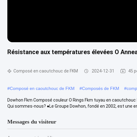
Résistance aux températures élevées O Anneau
Composé en caoutchouc de FKM
2024-12-31
45 p
#
Composé en caoutchouc de FKM
#
Composés de FKM
#
comp
Dowhon Fkm Composé couleur O Rings Fkm tuyau en caoutchouc R
Qui sommes-nous? ●Le Groupe Dowhon, fondé en 2002, est une entr
Messages du visiteur