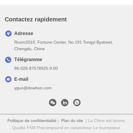
Contactez rapidement
Adresse
Room2010, Fortune Center, No.191 Tongyi Bystreet,
Chengdu, Chine
Télégramme
86-028-87578925-9:00
E-mail
yguo@dowhon.com
Politique de confidentialité
|
Plan du site
| La Chine est bonne.
Qualité FKM Precompound en caoutchouc Le fournisseur.
2022-2026 Sichuan Dowhon International Co., Ltd. Tout. Les