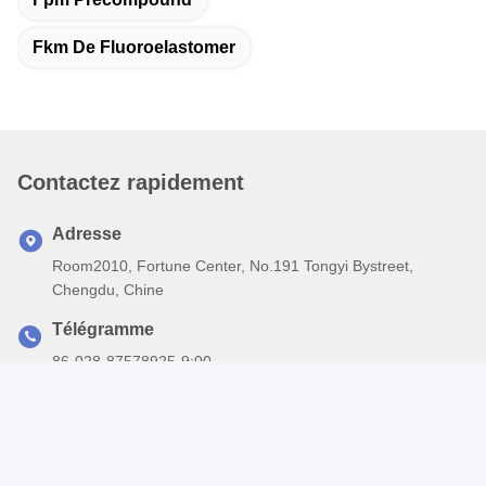
Fkm De Fluoroelastomer
Contactez rapidement
Adresse
Room2010, Fortune Center, No.191 Tongyi Bystreet,
Chengdu, Chine
Télégramme
86-028-87578925-9:00
E-mail
yguo@dowhon.com