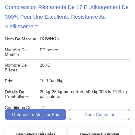
Compression Rémanente De 17 Et Allongement De
300% Pour Une Excellente Résistance Au
Vieillissement
DOWHON
Nom De Marque:
Numéro De
FD series
Modèle:
Nombre De
20KG
Pièces:
10-12usd/kg
Prix:
20 kg-25 kg par carton, 500 kg/625 kg/700 kg
Détails De
par palette
L'emballage:
Conditions De
T/T
Paiement:
Obtenez Le Meilleur Prix
Nous Contacter
Informations Détaillées
Description Du Produit