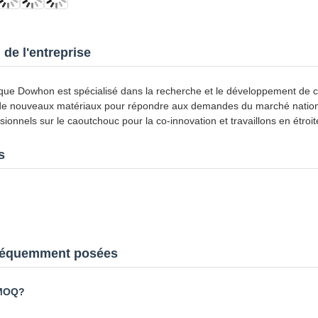
 de l'entreprise
ue Dowhon est spécialisé dans la recherche et le développement de c
 nouveaux matériaux pour répondre aux demandes du marché national e
ionnels sur le caoutchouc pour la co-innovation et travaillons en étro
s
réquemment posées
 MOQ?
enne: 20-25 kg quantité minimale de commande. Par voie maritime: 10
élai de livraison?