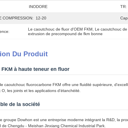
INODORE
TR:
E COMPRESSION:
12-20
Cap
Le caoutchouc de fluor d'OEM FKM
, 
Le caoutchouc de f
ence:
extrusion de precompound de fkm bonne
ion Du Produit
FKM à haute teneur en fluor
 caoutchouc fluorocarbone FKM offre une fluidité supérieure, d'excell
O, les joints et les applications d'étanchéité.
le de la société
e groupe Dowhon est une entreprise moderne intégrant la R&D, la product
nal de Chengdu - Meishan Jinxiang Chemical Industrial Park.