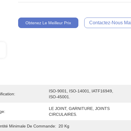
Contactez-Nous Mai
Obtenez Le Meilleur Prix
ISO-9001, ISO-14001, IATF16949, 
ification:
ISO-45001.
LE JOINT, GARNITURE, JOINTS 
ge:
CIRCULAIRES.
ntité Minimale De Commande:
20 Kg