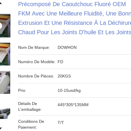
Précomposé De Caoutchouc Fluoré OEM
FKM Avec Une Meilleure Fluidité, Une Bon
Extrusion Et Une Résistance À La Déchirur
Chaud Pour Les Joints D'huile Et Les Joint
Nom De Marque:
DOWHON
Numéro De Modèle:
FD
Nombre De Pièces:
20KGS
Prix:
10-15usd/kg
Détails De
445*305*135MM
L'emballage:
Conditions De
T/T
Paiement: