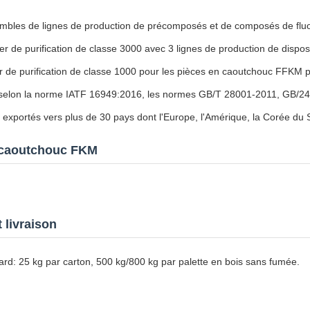
mbles de lignes de production de précomposés et de composés de fluor
er de purification de classe 3000 avec 3 lignes de production de disposi
r de purification de classe 1000 pour les pièces en caoutchouc FFKM po
é selon la norme IATF 16949:2016, les normes GB/T 28001-2011, GB/2
 exportés vers plus de 30 pays dont l'Europe, l'Amérique, la Corée du 
 caoutchouc FKM
 livraison
rd: 25 kg par carton, 500 kg/800 kg par palette en bois sans fumée.