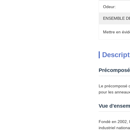
Odeur:
ENSEMBLE D
Mettre en évid
Descript
Précomposé 
Le précomposé de
pour les anneaux 
Vue d'ensemb
Fondé en 2002, l
industriel natio