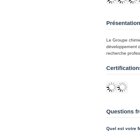
Présentation
Le Groupe chimiq
développement de
recherche profess
Certification
Questions f
Quel est votre
Par voie aéri
Quel est votre d