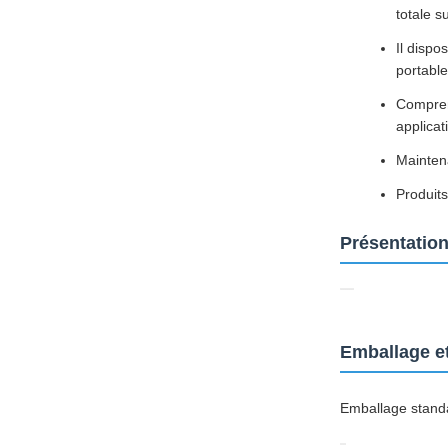
totale s
Il dispo
portable
Compren
applica
Mainten
Produits
Présentatio