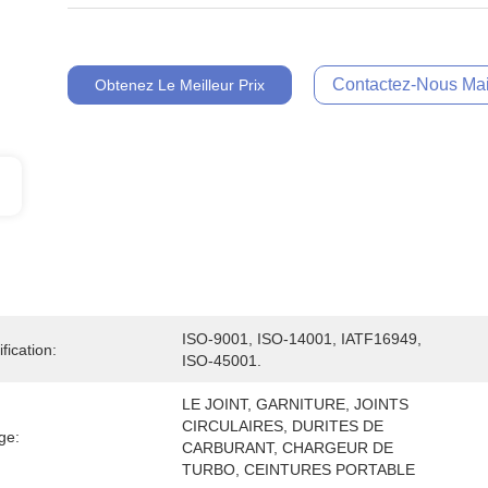
Contactez-Nous Mai
Obtenez Le Meilleur Prix
ISO-9001, ISO-14001, IATF16949, 
ification:
ISO-45001.
LE JOINT, GARNITURE, JOINTS 
CIRCULAIRES, DURITES DE 
ge:
CARBURANT, CHARGEUR DE 
TURBO, CEINTURES PORTABLE