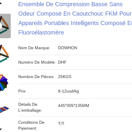
Ensemble De Compression Basse Sans
Odeur Composé En Caoutchouc FKM Pour
Appareils Portables Intelligents Composé E
Fluoroélastomère
Nom De Marque:
DOWHON
Numéro De Modèle:
DHF
Nombre De Pièces:
25KGS
Prix:
8-12usd/kg
Détails De
445*305*135MM
L'emballage:
Conditions De
T/T
Paiement: