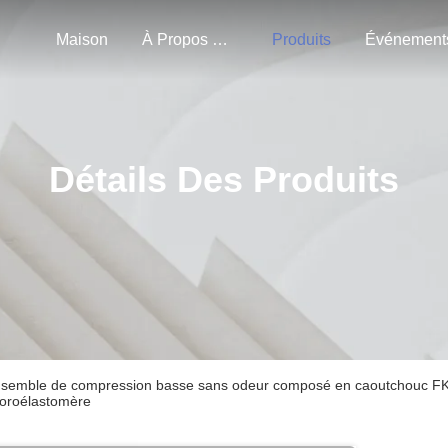
Maison
À Propos De Nous
Produits
Événement
Détails Des Produits
semble de compression basse sans odeur composé en caoutchouc FKM 
uoroélastomère