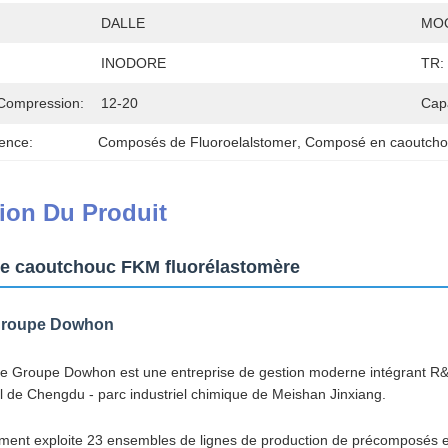
DALLE
MO
INODORE
TR:
Compression:
12-20
Cap
ence:
Composés de Fluoroelalstomer
, 
Composé en caoutch
ion Du Produit
 caoutchouc FKM fluorélastomère
groupe Dowhon
e Groupe Dowhon est une entreprise de gestion moderne intégrant R&D, 
al de Chengdu - parc industriel chimique de Meishan Jinxiang.
ement exploite 23 ensembles de lignes de production de précomposés 