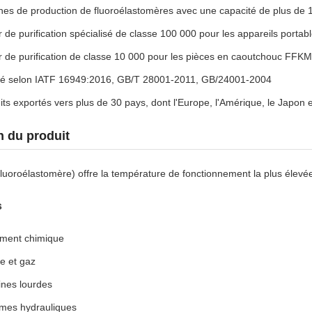
gnes de production de fluoroélastomères avec une capacité de plus de
r de purification spécialisé de classe 100 000 pour les appareils portabl
er de purification de classe 10 000 pour les pièces en caoutchouc FFKM
fié selon IATF 16949:2016, GB/T 28001-2011, GB/24001-2004
its exportés vers plus de 30 pays, dont l'Europe, l'Amérique, le Japon e
n du produit
uoroélastomère) offre la température de fonctionnement la plus élevée 
s
ement chimique
le et gaz
nes lourdes
mes hydrauliques