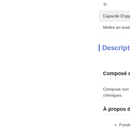
Tr:
Capacité D'ap
Mettre en évid
Descript
Composé de
Composé non to
chimiques.
À propos 
Fondé