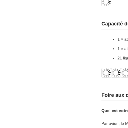
Capacité d
1 × a
1 × a
21 li
Foire aux 
Quel est vot
Par avion, le 