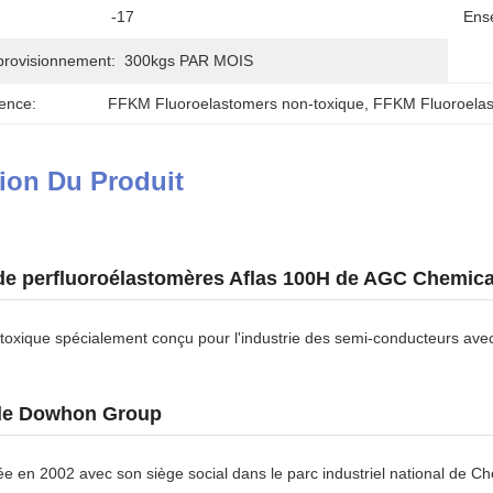
-17
Ens
provisionnement:
300kgs PAR MOIS
ence:
FFKM Fluoroelastomers non-toxique
, 
FFKM Fluoroela
ion Du Produit
 perfluoroélastomères Aflas 100H de AGC Chemical
xique spécialement conçu pour l'industrie des semi-conducteurs avec 
de Dowhon Group
e en 2002 avec son siège social dans le parc industriel national de C