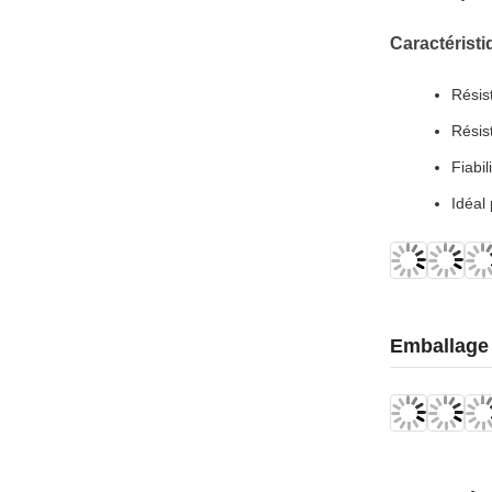
Caractérist
Résis
Résis
Fiabi
Idéal
Emballage 