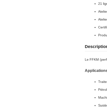
21 li
Atelie
Ateli
Certi
Produ
Descriptio
Le FFKM (perfl
Application
Trait
Pétro
Machi
Systè