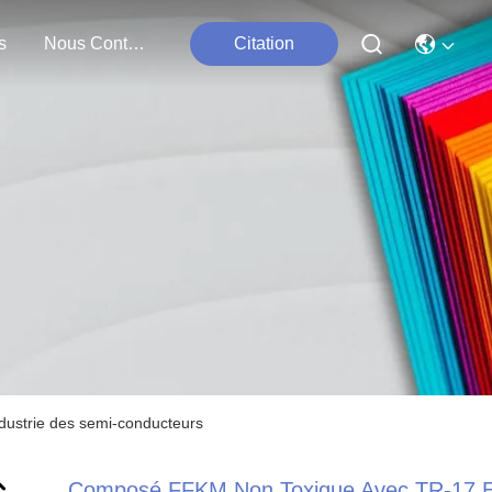
s
Nous Contacter
Citation
ustrie des semi-conducteurs
Composé FFKM Non Toxique Avec TR-17 E